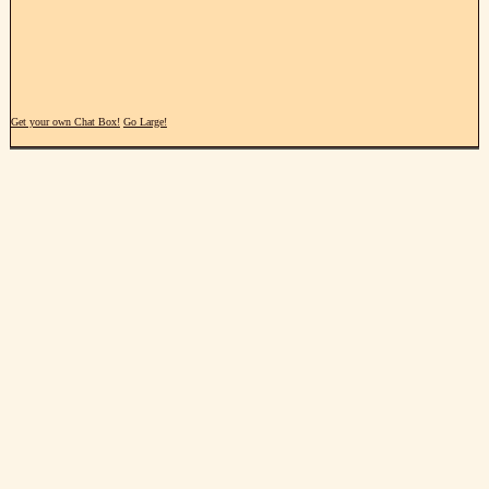
Get your own Chat Box!
Go Large!