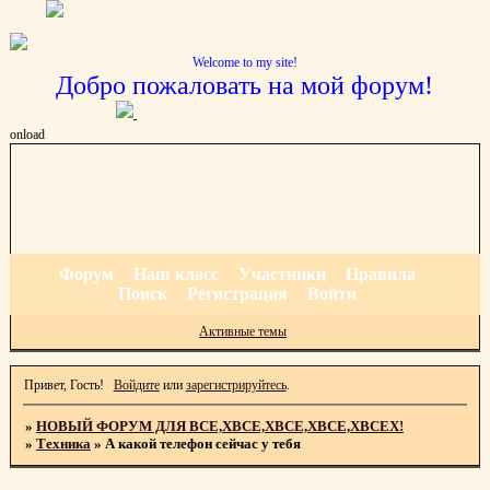
Welcome to my site!
Добро пожаловать на мой форум!
onload
Форум
Наш класс
Участники
Правила
Поиск
Регистрация
Войти
Активные темы
Привет, Гость!
Войдите
или
зарегистрируйтесь
.
»
НОВЫЙ ФОРУМ ДЛЯ ВСЕ,ХВСЕ,ХВСЕ,ХВСЕ,ХВСЕХ!
»
Техника
»
А какой телефон сейчас у тебя