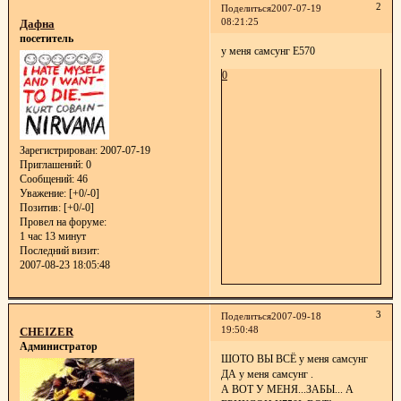
2
Поделиться
2007-07-19
08:21:25
Дафна
посетитель
у меня самсунг E570
0
Зарегистрирован
: 2007-07-19
Приглашений:
0
Сообщений:
46
Уважение:
[+0/-0]
Позитив:
[+0/-0]
Провел на форуме:
1 час 13 минут
Последний визит:
2007-08-23 18:05:48
3
Поделиться
2007-09-18
19:50:48
CHEIZER
Администратор
ШОТО ВЫ ВСЁ у меня самсунг
ДА у меня самсунг .
А ВОТ У МЕНЯ...ЗАБЫ... А