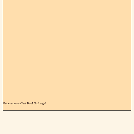
Get your own Chat Box!
Go Large!