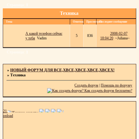
Страница:
1
Техника
Тема
Ответов
Просмотров
Последнее сообщение
А какой телефон сейчас
2008-02-07
5
836
у тебя
Vadim
18:04:20
~Juliana~
Страница:
1
»
НОВЫЙ ФОРУМ ДЛЯ ВСЕ,ХВСЕ,ХВСЕ,ХВСЕ,ХВСЕХ!
»
Техника
Создать форум
|
Помощь по форуму
21
onload