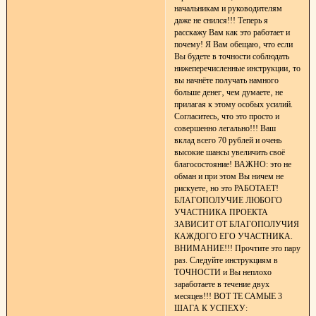
начальникам и руководителям
даже не снился!!! Теперь я
расскажу Вам как это работает и
почему! Я Вам обещаю‚ что если
Вы будете в точности соблюдать
нижеперечисленные инструкции‚ то
вы начнёте получать намного
больше денег‚ чем думаете‚ не
прилагая к этому особых усилий.
Согласитесь‚ что это просто и
совершенно легально!!! Ваш
вклад всего 70 рублей и очень
высокие шансы увеличить своё
благосостояние! ВАЖНО: это не
обман и при этом Вы ничем не
рискуете‚ но это РАБОТАЕТ!
БЛАГОПОЛУЧИЕ ЛЮБОГО
УЧАСТНИКА ПРОЕКТА
ЗАВИСИТ ОТ БЛАГОПОЛУЧИЯ
КАЖДОГО ЕГО УЧАСТНИКА.
ВНИМАНИЕ!!! Прочтите это пару
раз. Следуйте инструкциям в
ТОЧНОСТИ и Вы неплохо
заработаете в течение двух
месяцев!!! ВОТ ТЕ САМЫЕ 3
ШАГА К УСПЕХУ: