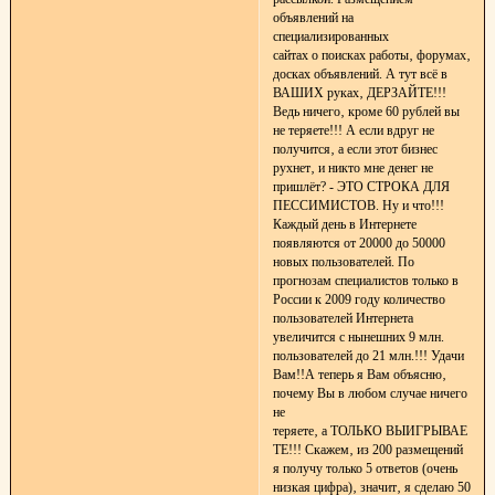
объявлений на
специализированных
сайтах о поисках работы‚ форумах‚
досках объявлений. А тут всё в
ВАШИХ руках‚ ДЕРЗАЙТЕ!!!
Ведь ничего‚ кроме 60 рублей вы
не теряете!!! А если вдруг не
получится‚ а если этот бизнес
рухнет‚ и никто мне денег не
пришлёт? - ЭТО СТРОКА ДЛЯ
ПЕССИМИСТОВ. Ну и что!!!
Каждый день в Интернете
появляются от 20000 до 50000
новых пользователей. По
прогнозам специалистов только в
России к 2009 году количество
пользователей Интернета
увеличится с нынешних 9 млн.
пользователей до 21 млн.!!! Удачи
Вам!!А теперь я Вам объясню‚
почему Вы в любом случае ничего
не
теряете‚ а ТОЛЬКО ВЫИГРЫВАЕ
ТЕ!!! Скажем‚ из 200 размещений
я получу только 5 ответов (очень
низкая цифра)‚ значит‚ я сделаю 50