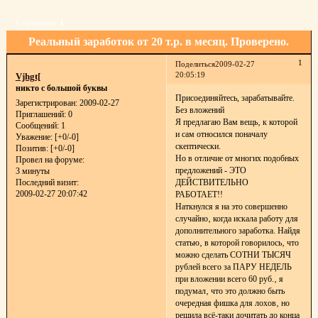
Страница:
1
Реальный заработок от 20 т.р. в месяц. Проверено.
1
Поделиться
2009-02-27
20:05:19
Vjhgt[
никто с большой буквы
Присоединяйтесь, зарабатывайте.
Зарегистрирован
: 2009-02-27
Без вложений
Приглашений:
0
Я предлагаю Вам вещь‚ к которой
Сообщений:
1
и сам относился поначалу
Уважение:
[+0/-0]
скептически.
Позитив:
[+0/-0]
Но в отличие от многих подобных
Провел на форуме:
предложений - ЭТО
3 минуты
ДЕЙСТВИТЕЛЬНО
Последний визит:
2009-02-27 20:07:42
РАБОТАЕТ!!
Наткнулся я на это совершенно
случайно‚ когда искала работу для
дополнительного заработка. Найдя
статью‚ в которой говорилось‚ что
можно сделать СОТНИ ТЫСЯЧ
рублей всего за ПАРУ НЕДЕЛЬ
при вложении всего 60 руб.‚ я
подумал‚ что это должно быть
очередная фишка для лохов‚ но
решила всё-таки дочитать до конца