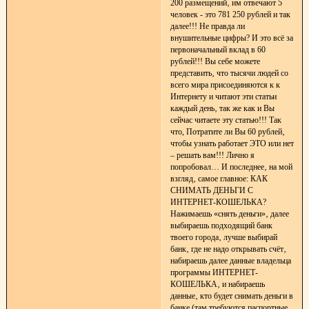
200 размещений‚ им отвечают 5
человек - это 781 250 рублей и так
далее!!! Не правда ли
внушительные цифры? И это всё за
первоначальный вклад в 60
рублей!!! Вы себе можете
представить‚ что тысячи людей со
всего мира присоединяются к к
Интернету и читают эти статьи
каждый день‚ так же как и Вы
сейчас читаете эту статью!!! Так
что, Потратите ли Вы 60 рублей‚
чтобы узнать работает ЭТО или нет
– решать вам!!! Лично я
попробовал… И последнее‚ на мой
взгляд‚ самое главное: КАК
СНИМАТЬ ДЕНЬГИ С
ИНТЕРНЕТ-КОШЕЛЬКА?
Нажимаешь «снять деньги»‚ далее
выбираешь подходящий банк
твоего города‚ лучше выбирай
банк‚ где не надо открывать счёт‚
набираешь далее данные владельца
программы ИНТЕРНЕТ-
КОШЕЛЬКА‚ и набираешь
данные‚ кто будет снимать деньги в
банке (там требуются паспортные