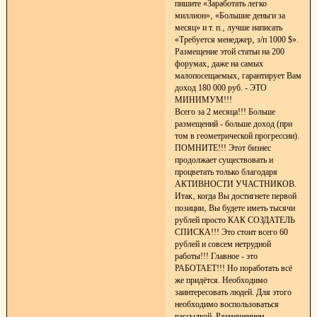
пишите «Заработать легко
миллион»‚ «Большие деньги за
месяц» и т. п.‚ лучше написать
«Требуется менеджер‚ з/п 1000 $».
Размещение этой статьи на 200
форумах‚ даже на самых
малопосещаемых‚ гарантирует Вам
доход 180 000 руб. - ЭТО
МИНИМУМ!!!
Всего за 2 месяца!!! Больше
размещений - больше доход (при
том в геометрической прогрессии).
ПОМНИТЕ!!! Этот бизнес
продолжает существовать и
процветать только благодаря
АКТИВНОСТИ УЧАСТНИКОВ.
Итак‚ когда Вы достигнете первой
позиции‚ Вы будете иметь тысячи
рублей просто КАК СОЗДАТЕЛЬ
СПИСКА!!! Это стоит всего 60
рублей и совсем нетрудной
работы!!! Главное - это
РАБОТАЕТ!!! Но поработать всё
же придётся. Необходимо
заинтересовать людей. Для этого
необходимо воспользоваться
рассылкой. Размещением