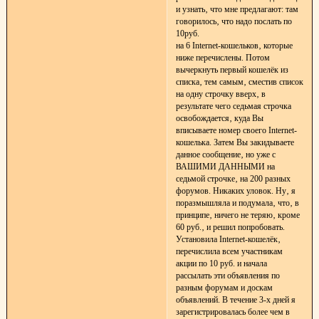
и узнать‚ что мне предлагают: там
говорилось‚ что надо послать по
10руб.
на 6 Internet-кошельков‚ которые
ниже перечислены. Потом
вычеркнуть первый кошелёк из
списка‚ тем самым‚ сместив список
на одну строчку вверх‚ в
результате чего седьмая строчка
освобождается‚ куда Вы
вписываете номер своего Internet-
кошелька. Затем Вы закидываете
данное сообщение‚ но уже с
ВАШИМИ ДАННЫМИ на
седьмой строчке‚ на 200 разных
форумов. Никаких уловок. Ну‚ я
поразмышляла и подумала‚ что‚ в
принципе‚ ничего не теряю‚ кроме
60 руб.‚ и решил попробовать.
Установила Internet-кошелёк‚
перечислила всем участникам
акции по 10 руб. и начала
рассылать эти объявления по
разным форумам и доскам
объявлений. В течение 3-х дней я
зарегистрировалась более чем в