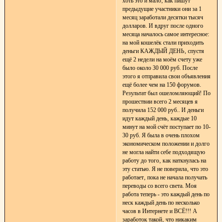
хоть это и мало‚ как пишут
предыдущие участники они за 1
месяц заработали десятки тысяч
долларов. И вдруг после одного
месяца началось самое интересное:
на мой кошелёк стали приходить
деньги КАЖДЫЙ ДЕНЬ‚ спустя
ещё 2 недели на моём счету уже
было около 30 000 руб. После
этого я отправила свои объявления
ещё более чем на 150 форумов.
Результат был ошеломляющий! По
прошествии всего 2 месяцев я
получила 152 000 руб.. И деньги
идут каждый день‚ каждые 10
минут на мой счёт поступает по 10-
30 руб. Я была в очень плохом
экономическом положении и долго
не могла найти себе подходящую
работу до того‚ как наткнулась на
эту статью. Я не поверила‚ что это
работает‚ пока не начала получать
переводы со всего света. Моя
работа теперь - это каждый день по
неск каждый день по несколько
часов в Интернете и ВСЁ!!! А
заработок такой‚ что никаким