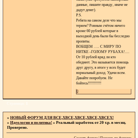
данные‚ пишите правду‚ иначе не
дадут денег).
P.S.
Ребята на самом деле что мы
теряем? Ровным счётом ничего
кроме 60 рублей которые в
выходной день были бы бесследно
пропиты.
ВОБЩЕМ ….. С МИРУ ПО
НИТКЕ –ГОЛОМУ РУБАХА!.....
От 10 рублей вряд ли кто
обеднеет. Это называется помощь
друг другу, в итоге у всех будет
нормальный доход. Удачи всем.
Давайте попробуем. Не
бойтесь!!!!!!!!!!!
0
Страница:
1
»
НОВЫЙ ФОРУМ ДЛЯ ВСЕ,ХВСЕ,ХВСЕ,ХВСЕ,ХВСЕХ!
»
Идеология и политика!
»
Реальный заработок от 20 т.р. в месяц.
Проверено.
Создать форум
|
Помощь по форуму