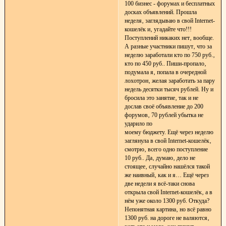
100 бизнес - форумах и бесплатных
досках объявлений. Прошла
неделя‚ заглядываю в свой Internet-
кошелёк и‚ угадайте что!!!
Поступлений никаких нет‚ вообще.
А разные участники пишут‚ что за
неделю заработали кто по 750 руб.‚
кто по 450 руб.. Пиши-пропало‚
подумала я‚ попала в очередной
лохотрон‚ желая заработать за пару
недель десятки тысяч рублей. Ну и
бросила это занятие‚ так и не
дослав своё объявление до 200
форумов‚ 70 рублей убытка не
ударило по
моему бюджету. Ещё через неделю
заглянула в свой Internet-кошелёк‚
смотрю‚ всего одно поступление
10 руб.. Да‚ думаю‚ дело не
стоящее‚ случайно нашёлся такой
же наивный‚ как и я… Ещё через
две недели я всё-таки снова
открыла свой Internet-кошелёк‚ а в
нём уже около 1300 руб. Откуда?
Непонятная картина‚ но всё равно
1300 руб. на дороге не валяются‚