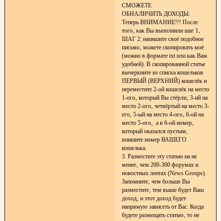
СМОЖЕТЕ
ОБНАЛИЧИТЬ ДОХОДЫ.
Теперь ВНИМАНИЕ!!! После
того‚ как Вы выполнили шаг 1‚
ШАГ 2: напишите своё подобное
письмо‚ можете скопировать моё
(можно в формате txt или как Вам
удобней). В скопированной статье
вычеркните из списка кошельков
ПЕРВЫЙ (ВЕРХНИЙ) кошелёк и
переместите 2-ой кошелёк на место
1-ого‚ который Вы стёрли‚ 3-ий на
место 2-ого‚ четвёртый на место 3-
его‚ 5-ый на место 4-ого‚ 6-ой на
место 5-ого‚ а в 6-ой номер‚
который оказался пустым‚
впишите номер ВАШЕГО
кошелька.
3. Разместите эту статью на не
менее‚ чем 200-300 форумах и
новостных лентах (News Groups).
Запомните‚ чем больше Вы
разместите‚ тем выше будет Ваш
доход‚ и этот доход будет
напрямую зависеть от Вас. Когда
будете размещать статью‚ то не