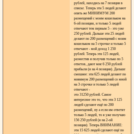
рублей‚ находясь на 7 позиции в
списке. Теперь эти 5 людей делают
опять же МИНИМУМ 200
размещений с моим кошельком на
6-ой позиции‚ и только 5 людей
отвечают тем первым 5 - это уже
250 рублей. Дальше эти 25 людей
делают по 200 размещений с моим
кошельком на 5 строчке и только 5
отвечают - мой доход 1 250
рублей. Теперь эти 125 людей‚
разместив и получив только по 5
ответов‚ дают мне 6 250 рублей
прибыли (я на 4 позиции). Дальше
смешнее: эти 625 людей делают по
минимум 200 размещений со мной
на 3 строчке и только 5 людей
отвечают -
это 31250 рублей. Самое
интересное это то‚ что эти 3 125
людей сделают ещё по 200
размещений‚ ну а если им ответят
только 5 людей‚ то я уже получаю
156 250 рублей (я на 2-ой
позиции). Теперь ВНИМАНИЕ:
эти 15 625 людей сделают ещё по