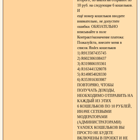
10 руб. на следующие 6 кошельков.
И
ещё номер кошельков вводите
внимательно‚ не допустите
ошибки. ОБЯЗАТЕЛЬНО
вписывайте в поле
Контракт/назначение платежа:
Пожалуйста‚ внесите меня в
список Яndex кошельков
1) R913587435745
2) R602306108437
3) R319806193361
4) R163441328078
5) R149854028330
6) R353916303987
ПОВТОРЯЮ‚ ЧТОБЫ
ПОЛУЧАТЬ ДОХОДЫ‚
НЕОБХОДИМО ОТПРАВИТЬ НА
КАЖДЫЙ ИЗ ЭТИХ
6 КОШЕЛЬКОВ ПО 10 РУБЛЕЙ‚
ИНАЧЕ СЕТЕВЫМИ
МОДЕРАТОРАМИ
(АДМИНИСТРАТОРАМИ)
YANDEX КОШЕЛЬКОВ ВЫ
ПРОСТО НЕ БУДЕТЕ
ВКЛЮЧЕНЫ В ПРОЕКТ И НЕ