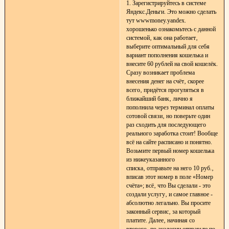
1. Зарегистрируйтесь в системе
Яндекс.Деньги. Это можно сделать
тут wwwmoney.yandex.
хорошенько ознакомьтесь с данной
системой‚ как она работает‚
выберите оптимальный для себя
вариант пополнения кошелька и
внесите 60 рублей на свой кошелёк.
Сразу возникает проблема
внесения денег на счёт‚ скорее
всего‚ придётся прогуляться в
ближайший банк‚ лично я
пополнила через терминал оплаты
сотовой связи‚ но поверьте один
раз сходить для последующего
реального заработка стоит! Вообще
всё на сайте расписано и понятно.
Возьмите первый номер кошелька
из нижеуказанного
списка‚ отправьте на него 10 руб.‚
вписав этот номер в поле «Номер
счёта»; всё‚ что Вы сделали - это
создали услугу‚ и самое главное -
абсолютно легально. Вы просите
законный сервис‚ за который
платите. Далее‚ начиная со
второго‚ по аналогии отправьте по