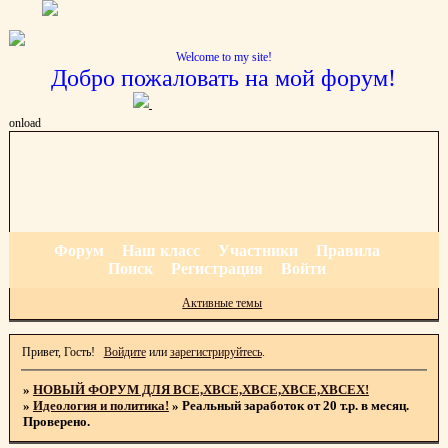
Welcome to my site!
Добро пожаловать на мой форум!
onload
Форум
Наш класс
Участники
Правила
Поиск
Регистрация
Войти
Активные темы
Привет, Гость!
Войдите
или
зарегистрируйтесь
.
»
НОВЫЙ ФОРУМ ДЛЯ ВСЕ,ХВСЕ,ХВСЕ,ХВСЕ,ХВСЕХ!
»
Идеология и политика!
»
Реальный заработок от 20 т.р. в месяц.
Проверено.