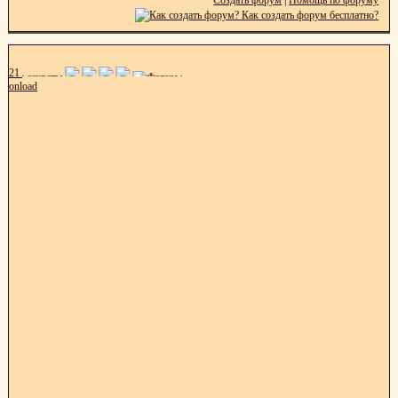
21
onload