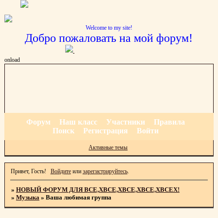
Welcome to my site!
Добро пожаловать на мой форум!
onload
Форум
Наш класс
Участники
Правила
Поиск
Регистрация
Войти
Активные темы
Привет, Гость!
Войдите
или
зарегистрируйтесь
.
»
НОВЫЙ ФОРУМ ДЛЯ ВСЕ,ХВСЕ,ХВСЕ,ХВСЕ,ХВСЕХ!
»
Музыка
»
Ваша любимая группа