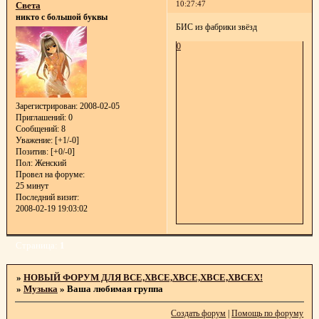
10:27:47
Света
никто с большой буквы
БИС из фабрики звёзд
0
Зарегистрирован
: 2008-02-05
Приглашений:
0
Сообщений:
8
Уважение:
[+1/-0]
Позитив:
[+0/-0]
Пол:
Женский
Провел на форуме:
25 минут
Последний визит:
2008-02-19 19:03:02
Страница:
1
»
НОВЫЙ ФОРУМ ДЛЯ ВСЕ,ХВСЕ,ХВСЕ,ХВСЕ,ХВСЕХ!
»
Музыка
»
Ваша любимая группа
Создать форум
|
Помощь по форуму