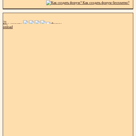
21
onload