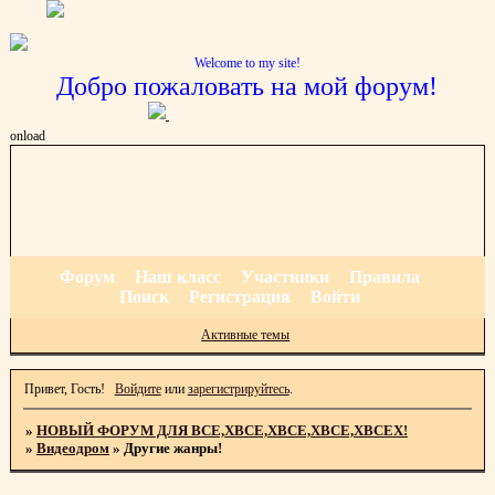
Welcome to my site!
Добро пожаловать на мой форум!
onload
Форум
Наш класс
Участники
Правила
Поиск
Регистрация
Войти
Активные темы
Привет, Гость!
Войдите
или
зарегистрируйтесь
.
»
НОВЫЙ ФОРУМ ДЛЯ ВСЕ,ХВСЕ,ХВСЕ,ХВСЕ,ХВСЕХ!
»
Видеодром
»
Другие жанры!