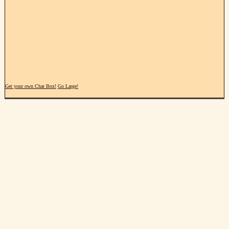
Get your own Chat Box!
Go Large!