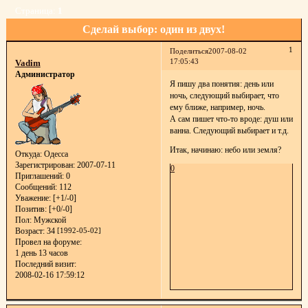
Страница:
1
Сделай выбор: один из двух!
1
Поделиться
2007-08-02
17:05:43
Vadim
Администратор
Я пишу два понятия: день или
ночь, следующий выбирает, что
ему ближе, например, ночь.
А сам пишет что-то вроде: душ или
ванна. Следующий выбирает и т.д.
Итак, начинаю: небо или земля?
Откуда:
Одесса
Зарегистрирован
: 2007-07-11
0
Приглашений:
0
Сообщений:
112
Уважение:
[+1/-0]
Позитив:
[+0/-0]
Пол:
Мужской
Возраст:
34
[1992-05-02]
Провел на форуме:
1 день 13 часов
Последний визит:
2008-02-16 17:59:12