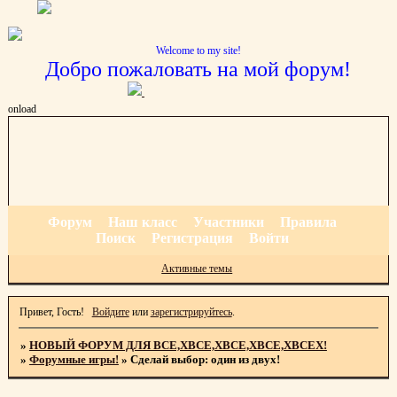
Welcome to my site!
Добро пожаловать на мой форум!
onload
Форум
Наш класс
Участники
Правила
Поиск
Регистрация
Войти
Активные темы
Привет, Гость!
Войдите
или
зарегистрируйтесь
.
»
НОВЫЙ ФОРУМ ДЛЯ ВСЕ,ХВСЕ,ХВСЕ,ХВСЕ,ХВСЕХ!
»
Форумные игры!
»
Сделай выбор: один из двух!