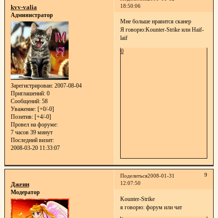
18:50:06
kvv-valia
Администратор
Мне больше нравится сканер
Я говорю:Kounter-Strike или Haif-
laif
0
Зарегистрирован
: 2007-08-04
Приглашений:
0
Сообщений:
58
Уважение:
[+0/-0]
Позитив:
[+4/-0]
Провел на форуме:
7 часов 39 минут
Последний визит:
2008-03-20 11:33:07
9
Поделиться
2008-01-31
12:07:50
Джеин
Модератор
Kounter-Strike
я говорю: форум или чат