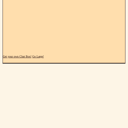
Get your own Chat Box!
Go Large!