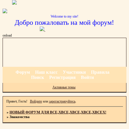
Welcome to my site!
Добро пожаловать на мой форум!
onload
Форум
Наш класс
Участники
Правила
Поиск
Регистрация
Войти
Активные темы
Привет, Гость!
Войдите
или
зарегистрируйтесь
.
»
НОВЫЙ ФОРУМ ДЛЯ ВСЕ,ХВСЕ,ХВСЕ,ХВСЕ,ХВСЕХ!
»
Знакомства