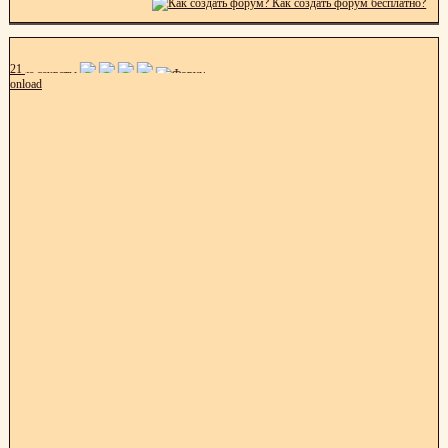
21
onload