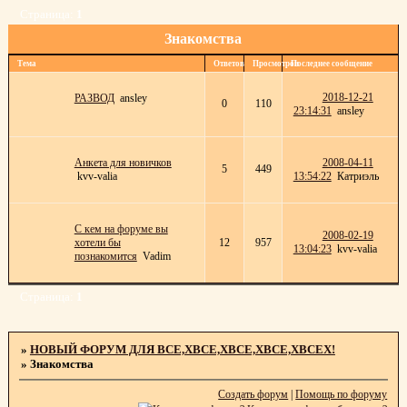
Страница:
1
Знакомства
Тема
Ответов
Просмотров
Последнее сообщение
2018-12-21
РАЗВОД
ansley
0
110
23:14:31
ansley
Анкета для новичков
2008-04-11
5
449
kvv-valia
13:54:22
Катриэль
С кем на форуме вы
2008-02-19
хотели бы
12
957
13:04:23
kvv-valia
познакомится
Vadim
Страница:
1
»
НОВЫЙ ФОРУМ ДЛЯ ВСЕ,ХВСЕ,ХВСЕ,ХВСЕ,ХВСЕХ!
»
Знакомства
Создать форум
|
Помощь по форуму