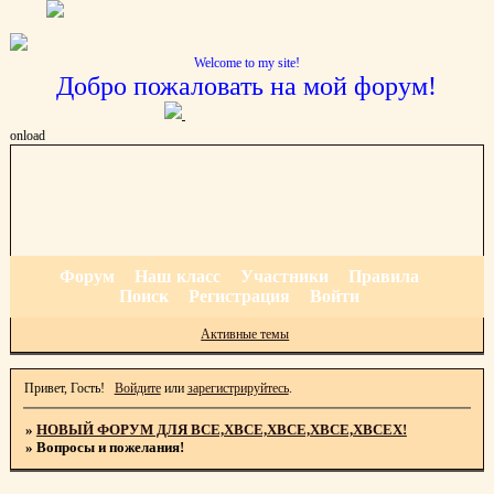
Welcome to my site!
Добро пожаловать на мой форум!
onload
Форум
Наш класс
Участники
Правила
Поиск
Регистрация
Войти
Активные темы
Привет, Гость!
Войдите
или
зарегистрируйтесь
.
»
НОВЫЙ ФОРУМ ДЛЯ ВСЕ,ХВСЕ,ХВСЕ,ХВСЕ,ХВСЕХ!
»
Вопросы и пожелания!