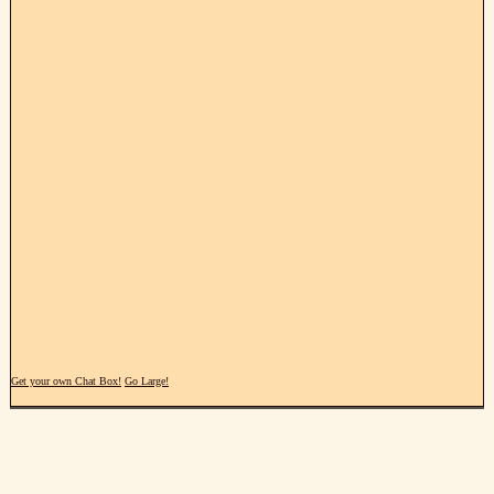
Get your own Chat Box!
Go Large!